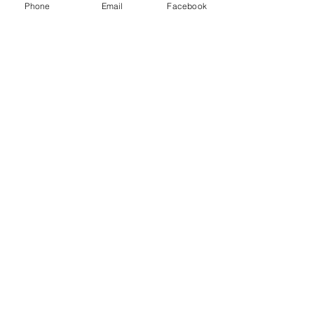
Phone
Email
Facebook
coul'ère 8
coul'ère 9